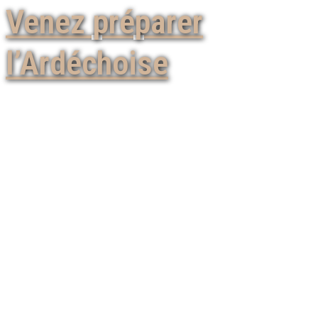
Venez préparer
l’Ardéchoise