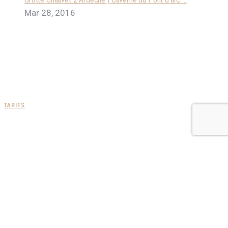
Mar 28, 2016
SUIVEZ-NOUS
TARIFS
VENIR EN VOITURE
Par l’autoroute A7 Lyon-Marseille :
- Sortie Loriol Privas, suivre Privas-Aubenas
- Prendre la D104 direction Ales, Largentière
- Traverser Uzer puis Prends-Toi-Garde
- Au rond point de l’intermarché prendre à droite direction
Rosières puis prendre la première à droite avant de rentrer dans